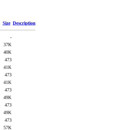
Size
Description
-
37K
40K
473
41K
473
41K
473
49K
473
49K
473
57K