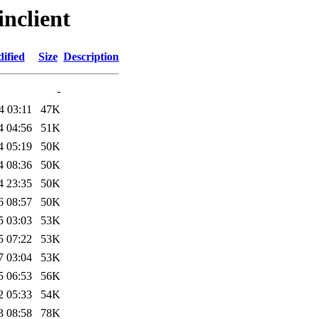
inclient
ified
Size
Description
-
4 03:11
47K
4 04:56
51K
4 05:19
50K
4 08:36
50K
4 23:35
50K
6 08:57
50K
5 03:03
53K
5 07:22
53K
7 03:04
53K
5 06:53
56K
2 05:33
54K
3 08:58
78K