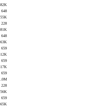
482K
648
855K
228
581K
648
563K
659
612K
659
617K
659
1.0M
228
556K
659
565K