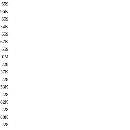
659
596K
659
634K
659
667K
659
1.0M
228
737K
228
753K
228
782K
228
788K
228