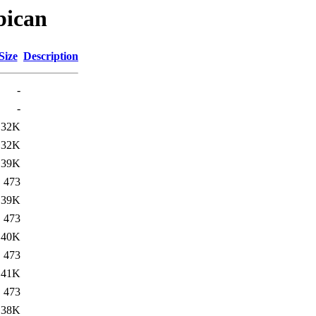
bican
Size
Description
-
-
32K
32K
39K
473
39K
473
40K
473
41K
473
38K