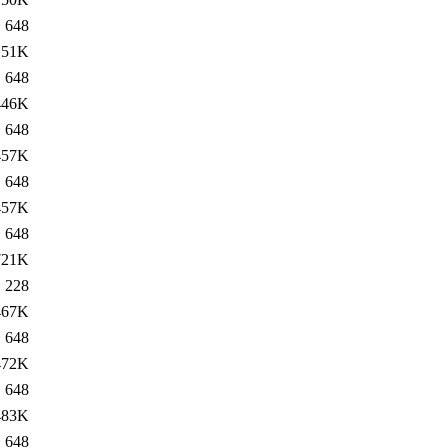
648
51K
648
446K
648
457K
648
457K
648
721K
228
467K
648
472K
648
483K
648