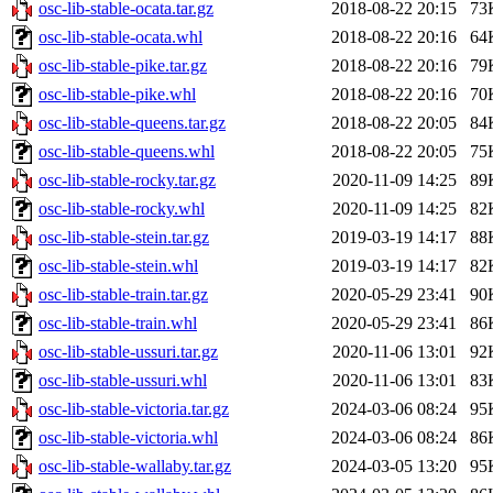
osc-lib-stable-ocata.tar.gz
2018-08-22 20:15
73
osc-lib-stable-ocata.whl
2018-08-22 20:16
64
osc-lib-stable-pike.tar.gz
2018-08-22 20:16
79
osc-lib-stable-pike.whl
2018-08-22 20:16
70
osc-lib-stable-queens.tar.gz
2018-08-22 20:05
84
osc-lib-stable-queens.whl
2018-08-22 20:05
75
osc-lib-stable-rocky.tar.gz
2020-11-09 14:25
89
osc-lib-stable-rocky.whl
2020-11-09 14:25
82
osc-lib-stable-stein.tar.gz
2019-03-19 14:17
88
osc-lib-stable-stein.whl
2019-03-19 14:17
82
osc-lib-stable-train.tar.gz
2020-05-29 23:41
90
osc-lib-stable-train.whl
2020-05-29 23:41
86
osc-lib-stable-ussuri.tar.gz
2020-11-06 13:01
92
osc-lib-stable-ussuri.whl
2020-11-06 13:01
83
osc-lib-stable-victoria.tar.gz
2024-03-06 08:24
95
osc-lib-stable-victoria.whl
2024-03-06 08:24
86
osc-lib-stable-wallaby.tar.gz
2024-03-05 13:20
95