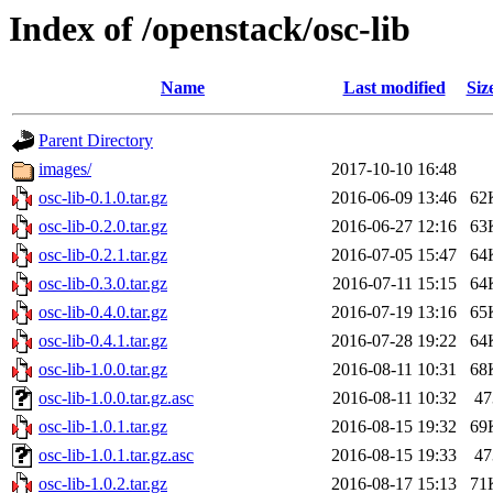
Index of /openstack/osc-lib
Name
Last modified
Siz
Parent Directory
images/
2017-10-10 16:48
osc-lib-0.1.0.tar.gz
2016-06-09 13:46
62
osc-lib-0.2.0.tar.gz
2016-06-27 12:16
63
osc-lib-0.2.1.tar.gz
2016-07-05 15:47
64
osc-lib-0.3.0.tar.gz
2016-07-11 15:15
64
osc-lib-0.4.0.tar.gz
2016-07-19 13:16
65
osc-lib-0.4.1.tar.gz
2016-07-28 19:22
64
osc-lib-1.0.0.tar.gz
2016-08-11 10:31
68
osc-lib-1.0.0.tar.gz.asc
2016-08-11 10:32
47
osc-lib-1.0.1.tar.gz
2016-08-15 19:32
69
osc-lib-1.0.1.tar.gz.asc
2016-08-15 19:33
47
osc-lib-1.0.2.tar.gz
2016-08-17 15:13
71